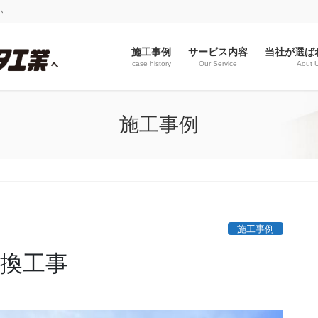
い
施工事例
サービス内容
当社が選ば
case history
Our Service
Aout 
施工事例
施工事例
交換工事