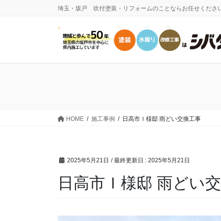
コ
ナ
埼玉・坂戸 吹付塗装・リフォームのことならお任せくださ
ン
ビ
テ
ゲ
ン
ー
ツ
シ
に
ョ
移
ン
動
に
移
動
HOME
施工事例
日高市Ｉ様邸 雨どい交換工事
2025年5月21日
/ 最終更新日 :
2025年5月21日
日高市Ｉ様邸 雨どい